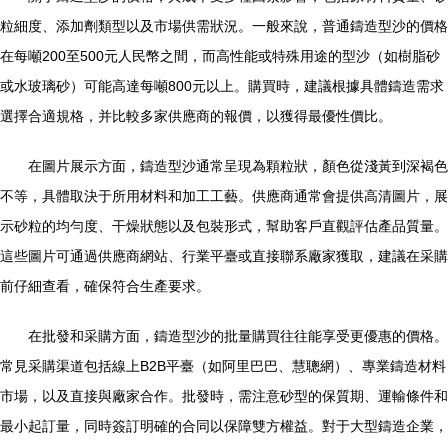
粒細度、添加劑類型以及市場供需狀況。一般來說，普通鑄造型沙的價格
在每噸200至500元人民幣之間，而高性能或特殊用途的型沙（如樹脂砂
或水玻璃砂）可能高達每噸800元以上。購買時，建議根據具體鑄造需求
選擇合適規格，并比較多家供應商的報價，以獲得最優性價比。
在圖片展示方面，鑄造型沙通常呈現為顆粒狀，顏色從淺黃到深褐色
不等，具體取決于所用材料和加工工藝。供應商通常會提供高清圖片，展
示砂粒的均勻度、干燥狀態以及包裝形式，幫助客戶直觀評估產品質量。
這些圖片可通過供應商網站、行業平臺或直接聯系廠家獲取，建議在采購
前仔細查看，確保符合生產要求。
在批發和采購方面，鑄造型沙的批量購買往往能享受更優惠的價格。
常見采購渠道包括線上B2B平臺（如阿里巴巴、慧聰網）、專業鑄造材料
市場，以及直接與廠家合作。批發時，需注意砂型的保質期、運輸條件和
最小起訂量，同時簽訂明確的合同以保障雙方權益。對于大型鑄造企業，