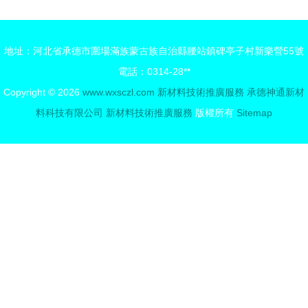
務的創新之
慶交大隧道
路
排水系統防
地址：河北省承德市圍場滿族蒙古族自治縣腰站鎮碑亭子村新樂營55號
結晶堵塞技
電話：0314-28**
術獲行業重
Copyright © 2026
www.wxsczl.com
新材料技術推廣服務
承德神通新材
點推廣
料科技有限公司
新材料技術推廣服務
版權所有
Sitemap