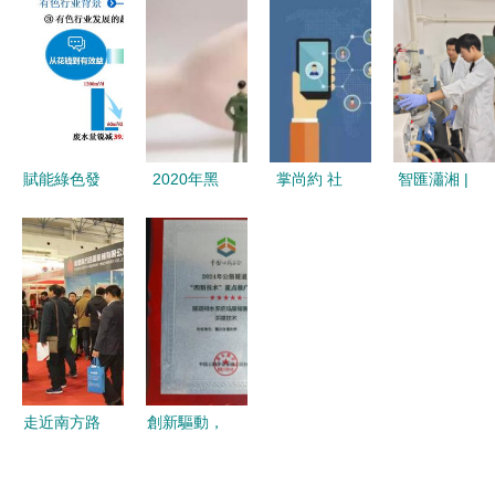
通、可交易
志愿服務活
新材料技術
道，億元研
以新材料技
動 精準對
如何助力便
發新公司啟
術推廣服務
接助力新材
捷與環保之
航技術推廣
構筑數字經
料技術推廣
旅
新征程
濟發展新優
勢
賦能綠色發
2020年黑
掌尚約 社
智匯瀟湘 |
展 有色金
龍江省中高
交新零售全
化學與生物
屬新材料全
級工程師職
渠道技術服
工程學院趙
產業鏈的環
稱評審申報
務商的推廣
雄杰 在科
保管家與云
指南與新材
人員傭金分
技攻關與成
課堂創新服
料技術推廣
配機制與新
果轉化中展
務
服務
材料技術推
現“科院智
廣服務的融
慧”
走近南方路
創新驅動，
合創新
機 新材料
攻克隧道安
技術推廣服
全難題 重