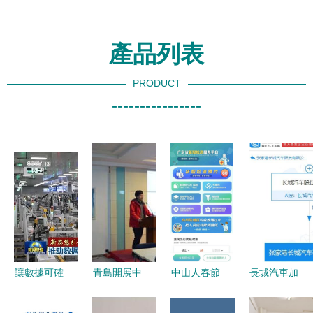
產品列表
PRODUCT
----------------
讓數據可確
青島開展中
中山人春節
長城汽車加
權、可流
小企業技術
出行攻略
碼新材料賽