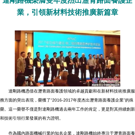
達剛路機榮膺雙年度杰出瀝青路面養護企
業，引領新材料技術推廣新篇章
達剛路機憑借在瀝青路面養護領域的卓越貢獻和在新材料技術推廣服
務方面的突出表現，榮獲了“2016-2017年度杰出瀝青路面養護企業”的殊
榮。這一榮譽不僅是對達剛路機過去兩年工作的肯定，更是對其持續創新
和技術引領行業發展的有力證明。
作為國內路面機械行業的知名企業，達剛路機始終專注于瀝青路面養