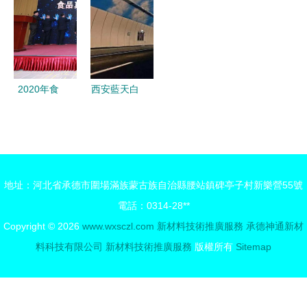
居建材零售
——廣州城
爐，新材料
新創業基地
的絕對風
投白云化工
技術推廣服
蘇州站誠邀
口，新材料
入選國家技
務迎來重磅
新材料技術
技術推廣服
術創新示范
利好
團隊加盟
務助力新賽
企業榜單
2020年食
西安藍天白
道
品真實性技
云藝術涂料
術與產業發
以新材料技
展國際論壇
術引領墻面
在京召開
美學升級
地址：河北省承德市圍場滿族蒙古族自治縣腰站鎮碑亭子村新樂營55號
新材料技術
電話：0314-28**
推廣服務助
Copyright © 2026
www.wxsczl.com
新材料技術推廣服務
承德神通新材
力食品安全
料科技有限公司
新材料技術推廣服務
版權所有
Sitemap
新紀元